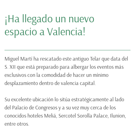
¡Ha llegado un nuevo
¡
espacio a Valencia!
e
l
Miguel Martí ha rescatado este antiguo Telar que data del
Mi
S. XII que está preparado para albergar los eventos más
S.
exclusivos con la comodidad de hacer un mínimo
ex
desplazamiento dentro de valencia capital.
de
Su excelente ubicación lo sitúa estratégicamente al lado
Su
del Palacio de Congresos y a su vez muy cerca de los
de
conocidos hoteles Meliá, Sercotel Sorolla Palace, Ilunion,
co
entre otros.
en